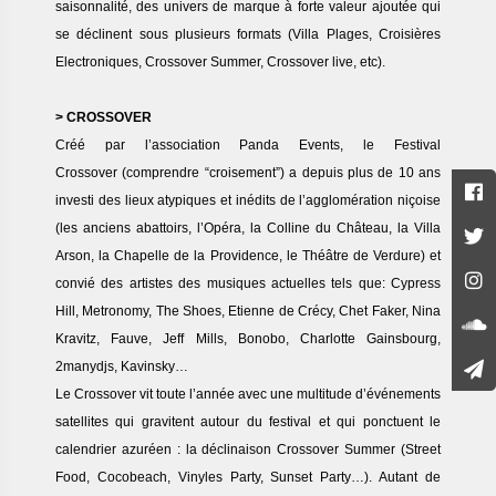
saisonnalité, des univers de marque à forte valeur ajoutée qui
se déclinent sous plusieurs formats (Villa Plages, Croisières
Electroniques, Crossover Summer, Crossover live, etc).
> CROSSOVER
Créé par l’association Panda Events, le Festival
Crossover (comprendre “croisement”) a depuis plus de 10 ans
investi des lieux atypiques et inédits de l’agglomération niçoise
(les anciens abattoirs, l’Opéra, la Colline du Château, la Villa
Arson, la Chapelle de la Providence, le Théâtre de Verdure) et
convié des artistes des musiques actuelles tels que: Cypress
Hill, Metronomy, The Shoes, Etienne de Crécy, Chet Faker, Nina
Kravitz, Fauve, Jeff Mills, Bonobo, Charlotte Gainsbourg,
2manydjs, Kavinsky…
Le Crossover vit toute l’année avec une multitude d’événements
satellites qui gravitent autour du festival et qui ponctuent le
calendrier azuréen : la déclinaison Crossover Summer (Street
Food, Cocobeach, Vinyles Party, Sunset Party…). Autant de