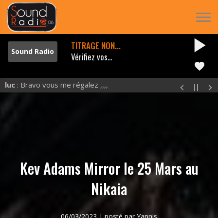
play_arrow
TITRAGE NON...
Vérifiez vos...
favorite
luc
: Bravo vous me régalez ,,,,
Kev Adams Mirror le 25 Mars au
Nikaia
06/03/2023 | posté par Yannis