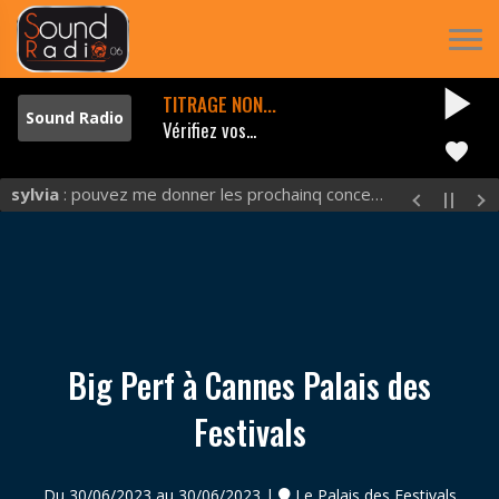
play_arrow
TITRAGE NON...
Vérifiez vos...
favorite
sylvia
: pouvez me donner les prochainq concerts et excluuu
Big Perf à Cannes Palais des
Festivals
Du 30/06/2023 au 30/06/2023 |
Le Palais des Festivals