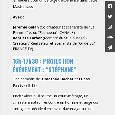
la matière pour un partage d’expérience dans cette
Masterclass.
Avec :
Jérémie Galan
(Co-créateur et scénariste de “La
Flamme” et du “Flambeau” -CANAL+)
Baptiste Lorber
(Membre du Studio Bagel -
Créateur / Réalisateur et Scénariste de “Or de Lui” -
FRANCE.TV)
16h-17h30 : PROJECTION
ÉVÉNEMENT : “STÉPHANE”
Une comédie de
Timothée Hochet
et
Lucas
Pastor
(1h18)
Pitch : Alors qu'il tourne un court-métrage, un
cinéaste amateur rencontre un homme étrange qui
l'intrigue et décide d'en savoir davantage sur lui.