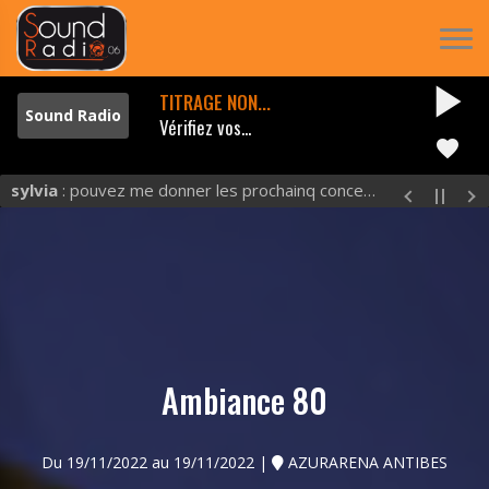
play_arrow
TITRAGE NON...
Vérifiez vos...
favorite
sylvia
: pouvez me donner les prochainq concerts et excluuu
Ambiance 80
Du 19/11/2022 au 19/11/2022 |
AZURARENA ANTIBES